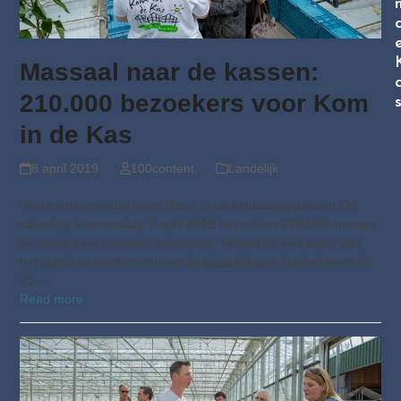
Massaal naar de kassen:
210.000 bezoekers voor Kom
in de Kas
8 april 2019
100content
Landelijk
Veel mensen op de been (fiets) in de tuinbouwgebieden Op
zaterdag 6 en zondag 7 april 2019 bezochten 210.000 mensen
de kassen vol wereldse wonderen. Tijdens de 42e editie van
het jaarlijkse evenement van de glastuinbouw kon iedereen in
23…
Read more