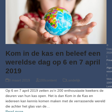
©
Copy
Kom in de kas en beleef een
202
|
wereldse dag op 6 en 7 april
Priv
|
Alg
2019
voor
|
Webc
8 maart 2019
100content
Landelijk
100
Leid
Op 6 en 7 april 2019 zetten zo’n 200 enthousiaste kwekers de
deuren van hun kas open. Het is dan Kom in de Kas en
iedereen kan kennis komen maken met de verrassende wereld
die achter het glas van de…
Read more