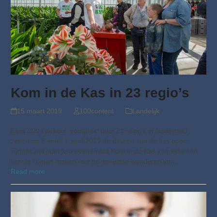
Kom in de Kas in 23 regio’s
15 maart 2019
100content
Landelijk
Bijna 200 kwekers, verspreid over 23 regio’s in Nederland,
zetten op 6 en/of 7 april 2019 de deuren van de kas open.
Tijdens het jaarlijkse evenement Kom in de Kas kan iedereen
kennis komen maken met de wereldse wonderen van…
Read more