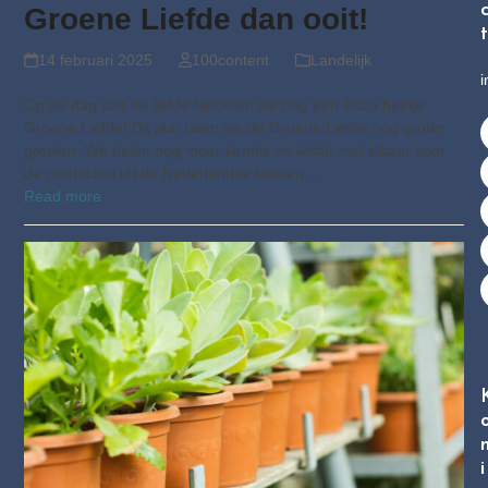
Groene Liefde dan ooit!
t
14 februari 2025
100content
Landelijk
i
Op de dag van de liefde lanceren we nog een éxtra beetje
Groene Liefde! Dit jaar laten we de Groene Liefde nog groter
groeien: We delen nog meer kennis en liefde met elkaar voor
de producten uit de Nederlandse kassen…
Read more
i