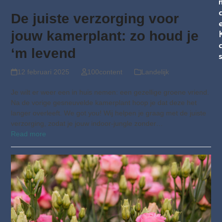
De juiste verzorging voor
jouw kamerplant: zo houd je
‘m levend
12 februari 2025
100content
Landelijk
Je wilt er weer een in huis nemen: een gezellige groene vriend.
Na de vorige gesneuvelde kamerplant hoop je dat deze het
langer overleeft. We got you! Wij helpen je graag met de juiste
verzorging, zodat je jouw indoor-jungle zonder…
Read more