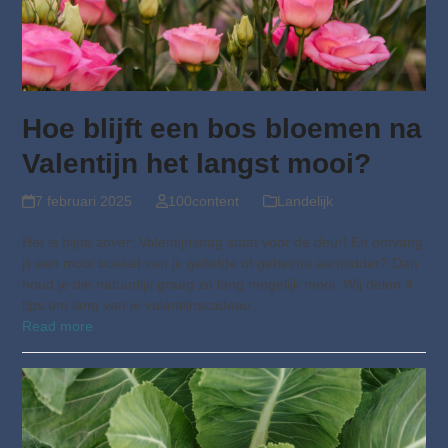
Hoe blijft een bos bloemen na
Valentijn het langst mooi?
7 februari 2025
100content
Landelijk
Het is bijna zover: Valentijnsdag staat voor de deur! En ontvang
jij een mooi boeket van je geliefde of geheime aanbidder? Dan
houd je die natuurlijk graag zo lang mogelijk mooi. Wij delen 4
tips om lang van je valentijnscadeau…
Read more