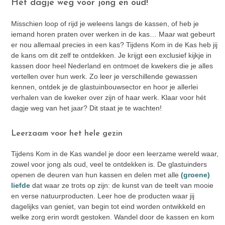
Hét dagje weg voor jong en oud!
Misschien loop of rijd je weleens langs de kassen, of heb je
iemand horen praten over werken in de kas… Maar wat gebeurt
er nou allemaal precies in een kas? Tijdens Kom in de Kas heb jij
de kans om dit zelf te ontdekken. Je krijgt een exclusief kijkje in
kassen door heel Nederland en ontmoet de kwekers die je alles
vertellen over hun werk. Zo leer je verschillende gewassen
kennen, ontdek je de glastuinbouwsector en hoor je allerlei
verhalen van de kweker over zijn of haar werk. Klaar voor hét
dagje weg van het jaar? Dit staat je te wachten!
Leerzaam voor het hele gezin
Tijdens Kom in de Kas wandel je door een leerzame wereld waar,
zowel voor jong als oud, veel te ontdekken is. De glastuinders
openen de deuren van hun kassen en delen met alle
(groene)
liefde
dat waar ze trots op zijn: de kunst van de teelt van mooie
en verse natuurproducten. Leer hoe de producten waar jij
dagelijks van geniet, van begin tot eind worden ontwikkeld en
welke zorg erin wordt gestoken. Wandel door de kassen en kom