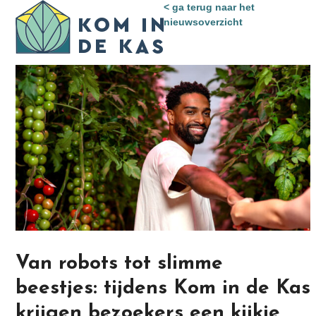
Skip
< ga terug naar het
Open
Close
to
nieuwsoverzicht
mobile
mobile
content
menu
menu
Van robots tot slimme
beestjes: tijdens Kom in de Kas
krijgen bezoekers een kijkje