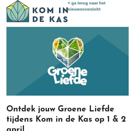
Skip
< ga terug naar het
Open
Close
to
nieuwsoverzicht
mobile
mobile
content
menu
menu
Ontdek jouw Groene Liefde
tijdens Kom in de Kas op 1 & 2
april