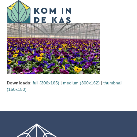
Skip
Open
Close
to
mobile
mobile
content
menu
menu
Downloads
:
full (306x165)
|
medium (300x162)
|
thumbnail
(150x150)