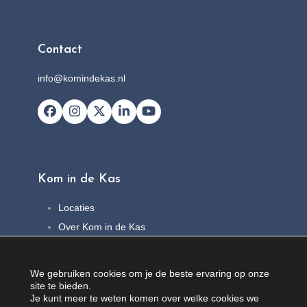
Contact
info@komindekas.nl
Facebook
Instagram
X
LinkedIn
YouTube
Kom in de Kas
Locaties
Over Kom in de Kas
FAQ
Nieuws
We gebruiken cookies om je de beste ervaring op onze
Contact
site te bieden.
Je kunt meer te weten komen over welke cookies we