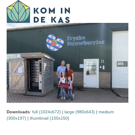
Skip
Open
Close
to
mobile
mobile
content
menu
menu
Downloads
:
full (1024x672)
|
large (980x643)
|
medium
(300x197)
|
thumbnail (150x150)