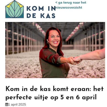
Skip
< ga terug naar het
Open
Close
to
nieuwsoverzicht
mobile
mobile
content
menu
menu
Kom in de kas komt eraan: het
perfecte uitje op 5 en 6 april
1 april 2025