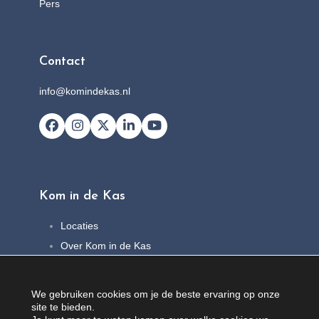
Pers
Contact
info@komindekas.nl
Facebook
Instagram
X
LinkedIn
YouTube
Kom in de Kas
Locaties
Over Kom in de Kas
FAQ
Nieuws
We gebruiken cookies om je de beste ervaring op onze
Contact
site te bieden.