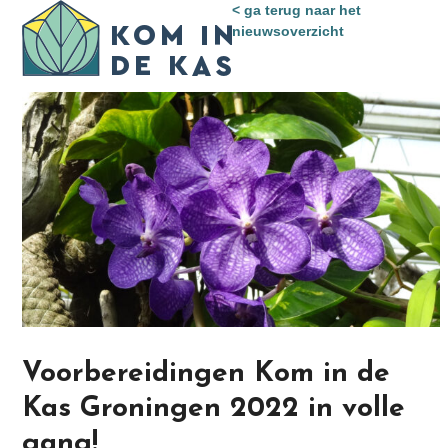
Skip
< ga terug naar het
Open
Close
to
nieuwsoverzicht
mobile
mobile
content
menu
menu
Voorbereidingen Kom in de
Kas Groningen 2022 in volle
gang!