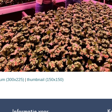
um (300x225)
|
thumbnail (150x150)
Informatie voor:
K