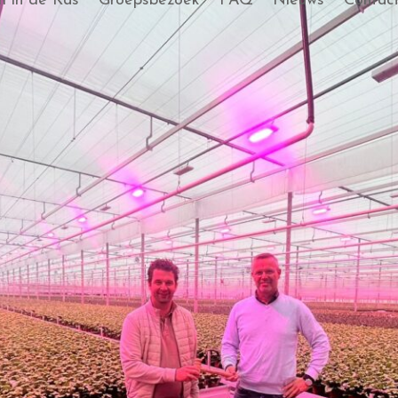
 in de Kas
Groepsbezoek
FAQ
Nieuws
Contac