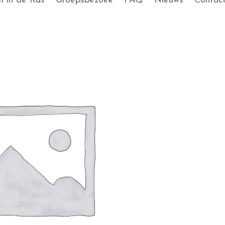
 in de Kas
Groepsbezoek
FAQ
Nieuws
Contac