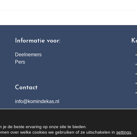
Informatie voor:
K
Deelnemers
Pers
Contact
info@komindekas.nl
Facebook
Instagram
X
LinkedIn
YouTube
je de beste ervaring op onze site te bieden.
omen over welke cookies we gebruiken of ze uitschakelen in
settings
.