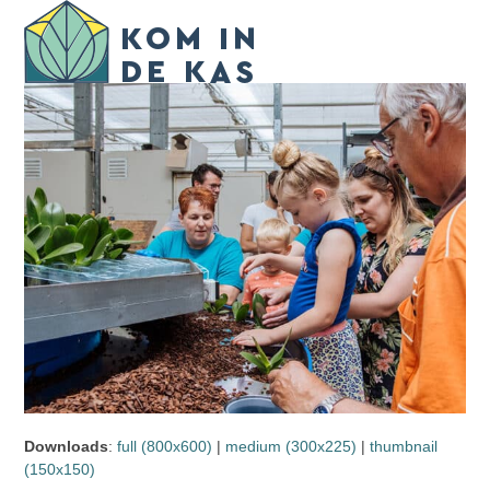
Skip
Open
Close
to
mobile
mobile
content
menu
menu
Downloads
:
full (800x600)
|
medium (300x225)
|
thumbnail
(150x150)