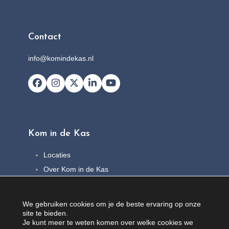
Contact
info@komindekas.nl
Facebook
Instagram
X
LinkedIn
YouTube
Kom in de Kas
Locaties
Over Kom in de Kas
FAQ
Nieuws
We gebruiken cookies om je de beste ervaring op onze
Contact
site te bieden.
Je kunt meer te weten komen over welke cookies we