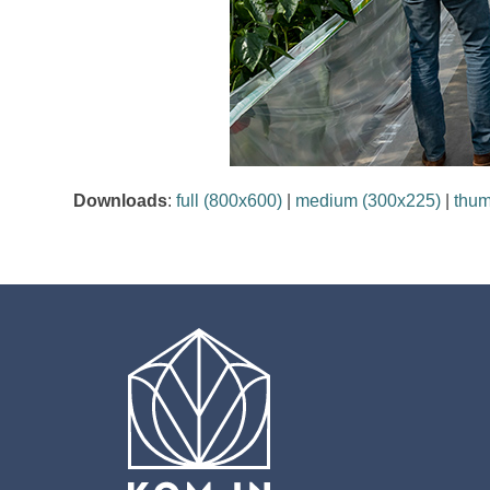
Downloads
:
full (800x600)
|
medium (300x225)
|
thum