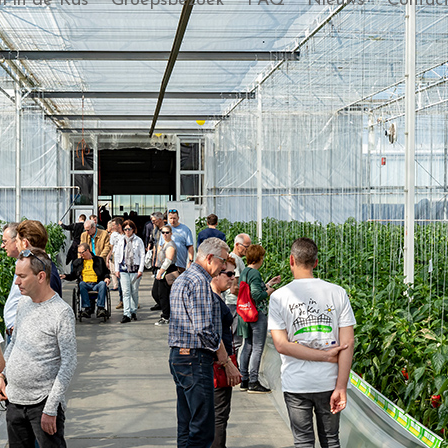
 in de Kas
Groepsbezoek
FAQ
Nieuws
Contac