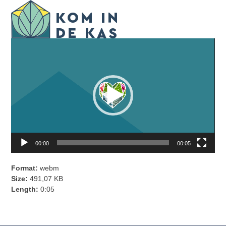
Skip
Videospeler
Open
Close
to
mobile
mobile
content
menu
menu
00:00
00:05
Format:
webm
Size:
491,07 KB
Length:
0:05