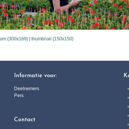
um (300x169)
|
thumbnail (150x150)
Informatie voor:
K
Deelnemers
Pers
Contact