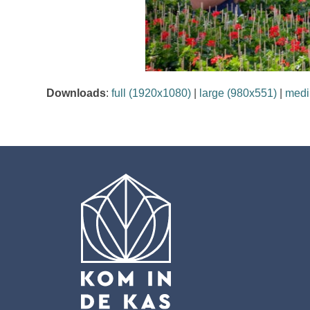
Downloads
:
full (1920x1080)
|
large (980x551)
|
medi