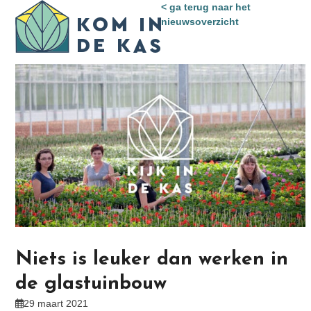
Skip
< ga terug naar het
Open
Close
to
nieuwsoverzicht
mobile
mobile
content
menu
menu
Niets is leuker dan werken in
de glastuinbouw
29 maart 2021