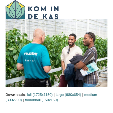
Skip
Open
Close
to
mobile
mobile
content
menu
menu
Downloads
:
full (1725x1150)
|
large (980x654)
|
medium
(300x200)
|
thumbnail (150x150)