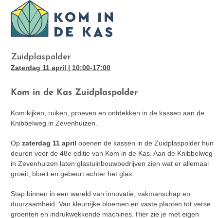
Skip
Open
Close
to
mobile
mobile
content
menu
menu
Zuidplaspolder
Zaterdag 11 april | 10:00-17:00
Kom in de Kas Zuidplaspolder
Kom kijken, ruiken, proeven en ontdekken in de kassen aan de
Knibbelweg in Zevenhuizen.
Op
zaterdag 11 april
openen de kassen in de Zuidplaspolder hun
deuren voor de 48e editie van Kom in de Kas. Aan de Knibbelweg
in Zevenhuizen laten glastuinbouwbedrijven zien wat er allemaal
groeit, bloeit en gebeurt achter het glas.
Stap binnen in een wereld van innovatie, vakmanschap en
duurzaamheid. Van kleurrijke bloemen en vaste planten tot verse
groenten en indrukwekkende machines. Hier zie je met eigen