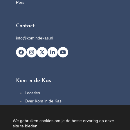
Pers
Contact
info@komindekas.nl
Facebook
Instagram
X
LinkedIn
YouTube
Kom in de Kas
Locaties
Over Kom in de Kas
FAQ
Nieuws
We gebruiken cookies om je de beste ervaring op onze
Contact
site te bieden.