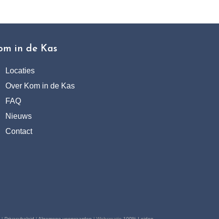
t
om in de Kas
Locaties
Over Kom in de Kas
FAQ
Nieuws
Contact
 |
Privacybeleid
|
Algemene voorwaarden
| Webcreatie
100% Leiden