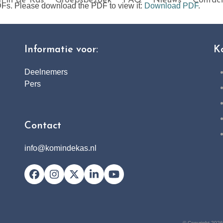
 in de Kas
Groepsbezoek
FAQ
Nieuws
Contac
Fs. Please download the PDF to view it:
Download PDF
.
Informatie voor:
K
Deelnemers
Pers
Contact
info@komindekas.nl
Facebook
Instagram
X
LinkedIn
YouTube
© Copyright 2026