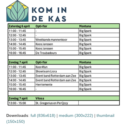
Skip
Open
Close
to
mobile
mobile
content
menu
menu
Downloads
:
full (836x618)
|
medium (300x222)
|
thumbnail
(150x150)