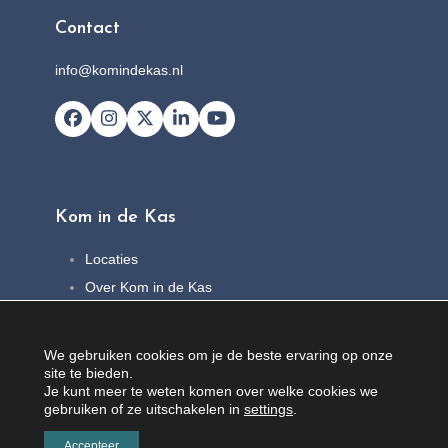
Contact
info@komindekas.nl
Facebook
Instagram
X
LinkedIn
YouTube
Kom in de Kas
Locaties
Over Kom in de Kas
FAQ
Nieuws
We gebruiken cookies om je de beste ervaring op onze
Contact
site te bieden.
Je kunt meer te weten komen over welke cookies we
gebruiken of ze uitschakelen in
settings
.
Accepteer