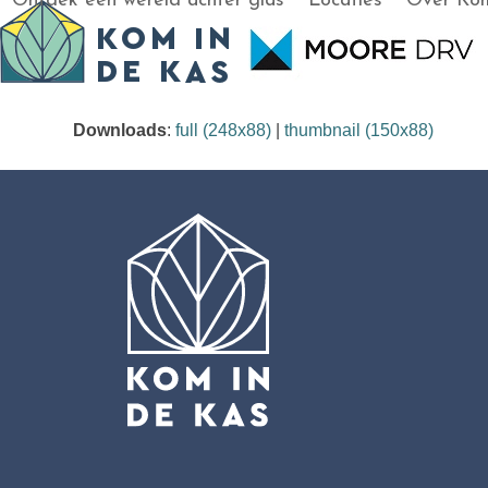
Ontdek een wereld achter glas
Locaties
Over Kom
Skip
to
content
Downloads
:
full (248x88)
|
thumbnail (150x88)