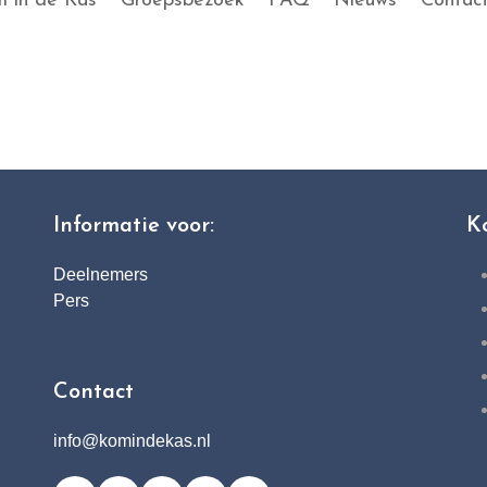
 in de Kas
Groepsbezoek
FAQ
Nieuws
Contac
Informatie voor:
K
Deelnemers
Pers
Contact
info@komindekas.nl