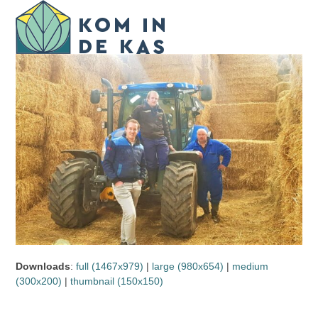
Skip
Open
Close
to
mobile
mobile
content
menu
menu
Downloads
:
full (1467x979)
|
large (980x654)
|
medium
(300x200)
|
thumbnail (150x150)