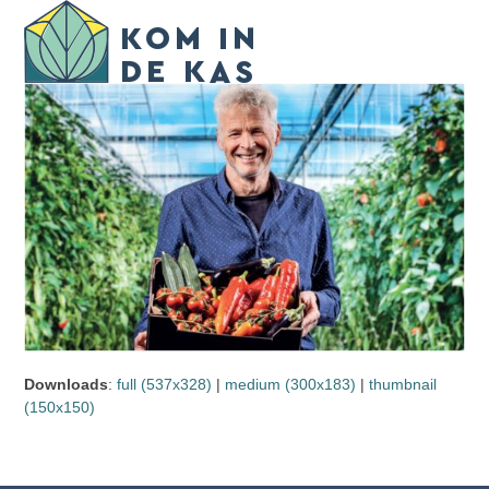
Skip
Open
Close
to
mobile
mobile
content
menu
menu
Downloads
:
full (537x328)
|
medium (300x183)
|
thumbnail
(150x150)