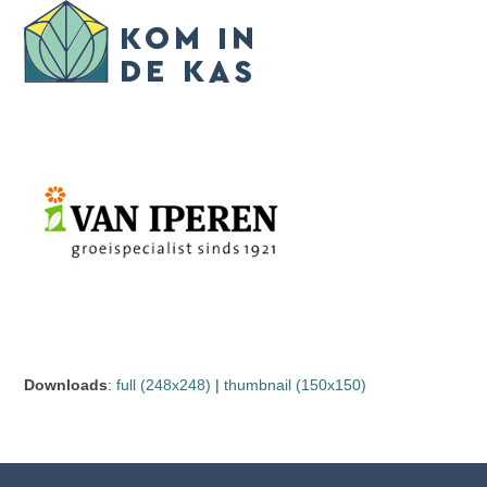
Skip
Open
Close
to
mobile
mobile
content
menu
menu
Downloads
:
full (248x248)
|
thumbnail (150x150)