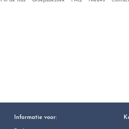
 in de Kas
Groepsbezoek
FAQ
Nieuws
Contac
Informatie voor:
K