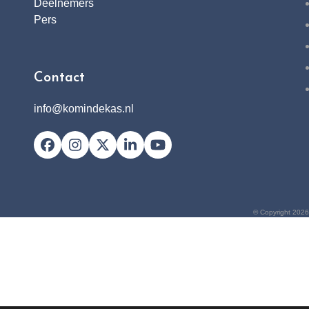
Deelnemers
Pers
Contact
info@komindekas.nl
Facebook
Instagram
X
LinkedIn
YouTube
© Copyright 2026