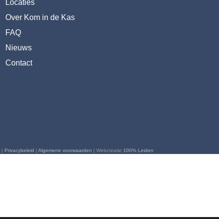
Locaties
Over Kom in de Kas
FAQ
Nieuws
Contact
 |
Privacybeleid
|
Algemene voorwaarden
| Webcreatie
100% Leiden