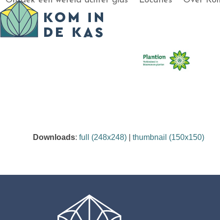
Ontdek een wereld achter glas
Locaties
Over Kom
Skip
to
content
Downloads
:
full (248x248)
|
thumbnail (150x150)