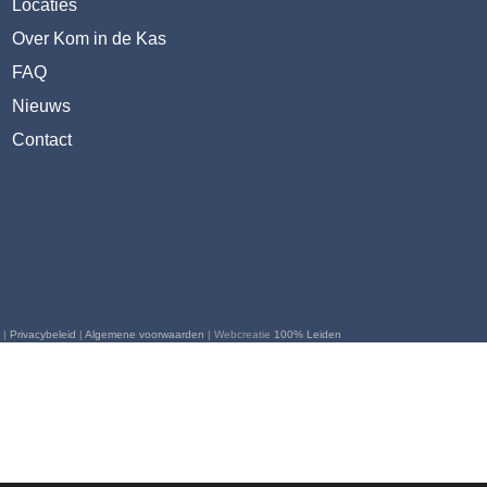
Locaties
Over Kom in de Kas
FAQ
Nieuws
Contact
 |
Privacybeleid
|
Algemene voorwaarden
| Webcreatie
100% Leiden