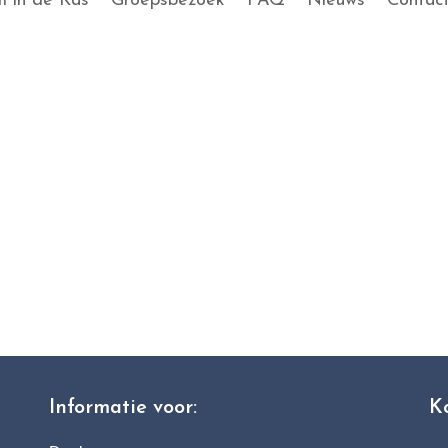
 in de Kas
Groepsbezoek
FAQ
Nieuws
Contac
Informatie voor:
K