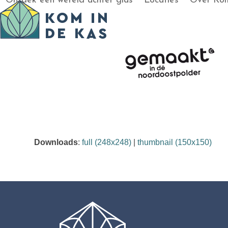
Ontdek een wereld achter glas
Locaties
Over Kom
Skip
to
content
Downloads
:
full (248x248)
|
thumbnail (150x150)