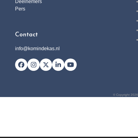
Deelnemers
Pers
Contact
info@komindekas.nl
Facebook
Instagram
X
LinkedIn
YouTube
© Copyright 2026