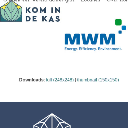
Ontdek een wereld achter glas
Locaties
Over Kom
Skip
to
content
Downloads
:
full (248x248)
|
thumbnail (150x150)