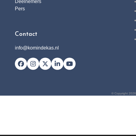
Deelnemers
Pers
Contact
info@komindekas.nl
Facebook
Instagram
X
LinkedIn
YouTube
© Copyright 2026