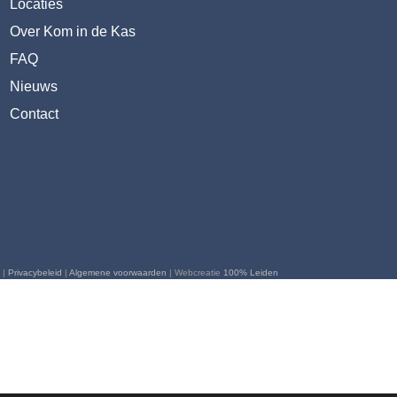
Locaties
Over Kom in de Kas
FAQ
Nieuws
Contact
 |
Privacybeleid
|
Algemene voorwaarden
| Webcreatie
100% Leiden