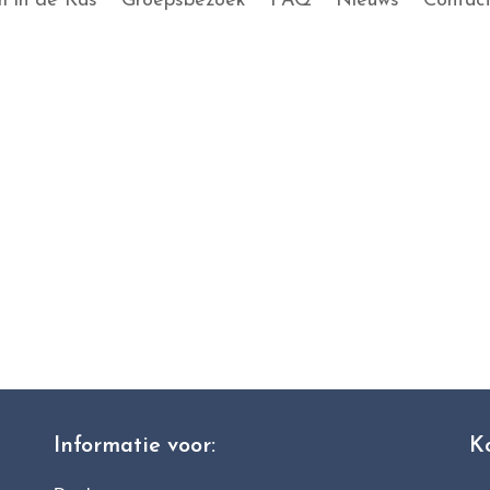
 in de Kas
Groepsbezoek
FAQ
Nieuws
Contac
Informatie voor:
K