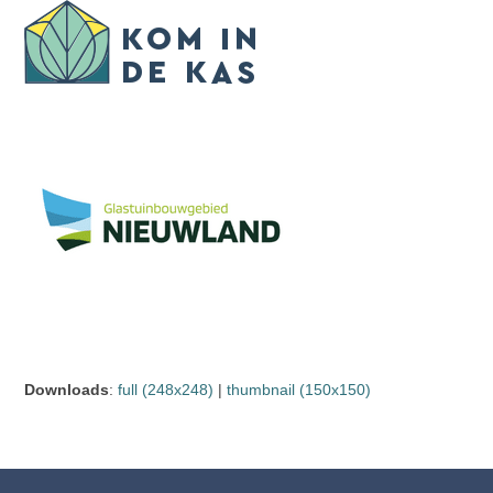
Skip
Open
Close
to
mobile
mobile
content
menu
menu
Downloads
:
full (248x248)
|
thumbnail (150x150)