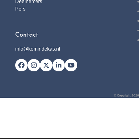
Deelnemers
Pers
Contact
info@komindekas.nl
Facebook
Instagram
X
LinkedIn
YouTube
© Copyright 2026