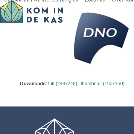
Ontdek een wereld achter glas
Locaties
Over Kom
Skip
to
content
Downloads
:
full (248x248)
|
thumbnail (150x150)