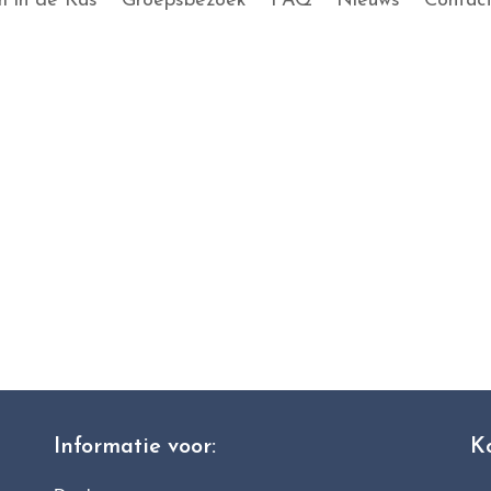
 in de Kas
Groepsbezoek
FAQ
Nieuws
Contac
Informatie voor:
K