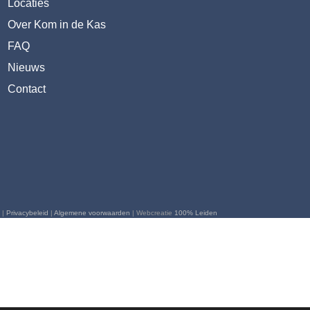
Locaties
Over Kom in de Kas
FAQ
Nieuws
Contact
 |
Privacybeleid
|
Algemene voorwaarden
| Webcreatie
100% Leiden