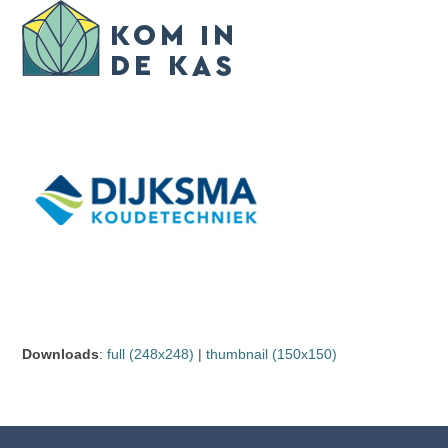
Skip
Open
Close
to
mobile
mobile
content
menu
menu
Downloads
:
full (248x248)
|
thumbnail (150x150)