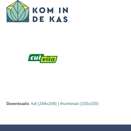
Skip
Open
Close
to
mobile
mobile
content
menu
menu
Downloads
:
full (248x248)
|
thumbnail (150x150)