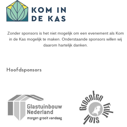
Skip
Open
Close
to
mobile
mobile
content
menu
menu
Zonder sponsors is het niet mogelijk om een evenement als Kom
in de Kas mogelijk te maken. Onderstaande sponsors willen wij
daarom hartelijk danken.
Hoofdsponsors
Use
the
left
and
right
arrow
keys
to