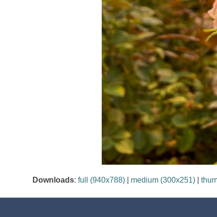
Downloads
:
full (940x788)
|
medium (300x251)
|
thum