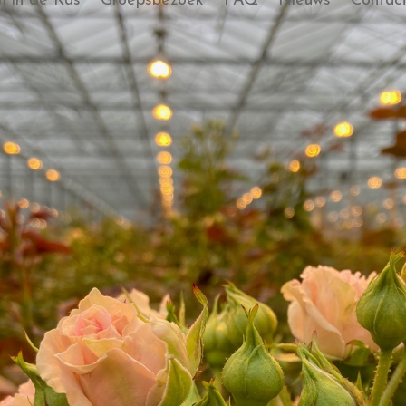
 in de Kas
Groepsbezoek
FAQ
Nieuws
Contac