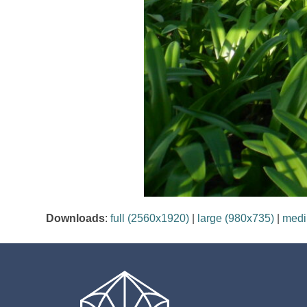
Downloads
:
full (2560x1920)
|
large (980x735)
|
medi