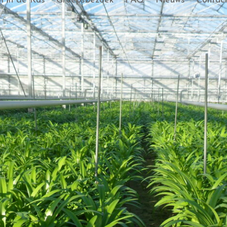
 in de Kas
Groepsbezoek
FAQ
Nieuws
Contac