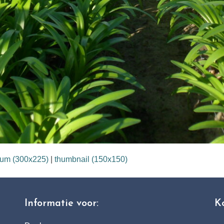
um (300x225)
|
thumbnail (150x150)
Informatie voor:
K