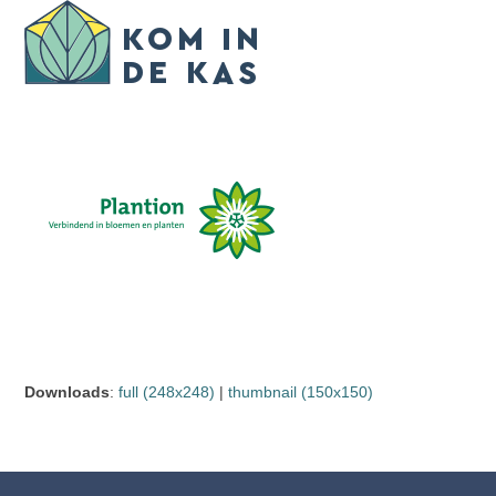
Skip
Open
Close
to
mobile
mobile
content
menu
menu
Downloads
:
full (248x248)
|
thumbnail (150x150)