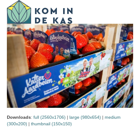
Skip
Open
Close
to
mobile
mobile
content
menu
menu
Downloads
:
full (2560x1706)
|
large (980x654)
|
medium
(300x200)
|
thumbnail (150x150)