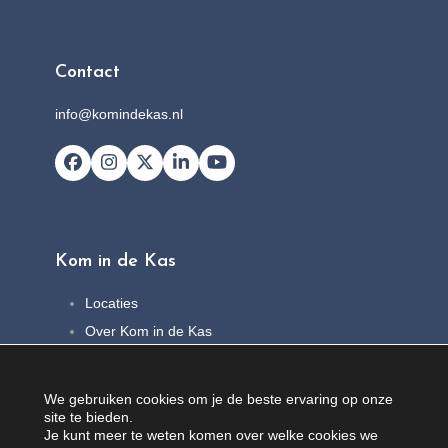
Contact
info@komindekas.nl
Facebook
Instagram
X
LinkedIn
YouTube
Kom in de Kas
Locaties
Over Kom in de Kas
FAQ
Nieuws
We gebruiken cookies om je de beste ervaring op onze
Contact
site te bieden.
Je kunt meer te weten komen over welke cookies we