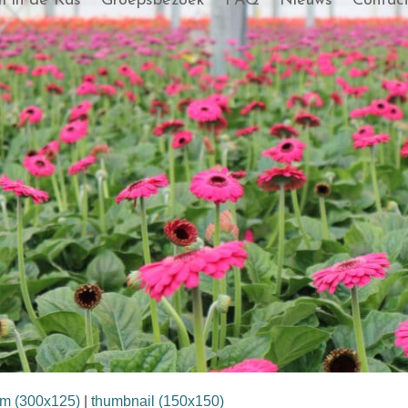
 in de Kas
Groepsbezoek
FAQ
Nieuws
Contac
m (300x125)
|
thumbnail (150x150)