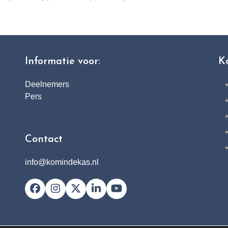
Informatie voor:
K
Deelnemers
Pers
Contact
info@komindekas.nl
Facebook
Instagram
X
LinkedIn
YouTube