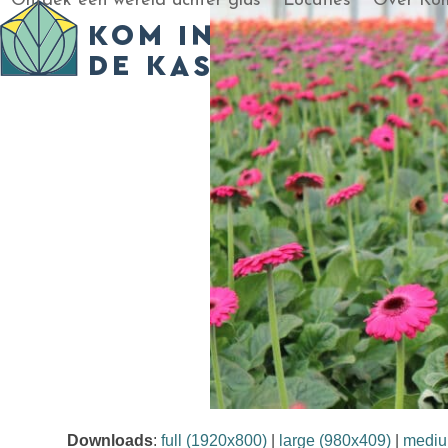
Ontdek een wereld achter glas
Locaties
Over Kom
Skip
to
content
Downloads
:
full (1920x800)
|
large (980x409)
|
mediu