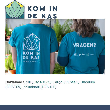
Skip
Open
Close
to
mobile
mobile
content
menu
menu
Downloads
:
full (1920x1080)
|
large (980x551)
|
medium
(300x169)
|
thumbnail (150x150)