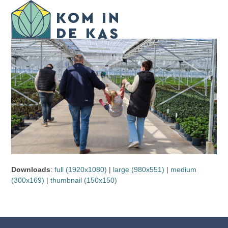
Skip
Open
Close
to
mobile
mobile
content
menu
menu
Downloads
:
full (1920x1080)
|
large (980x551)
|
medium
(300x169)
|
thumbnail (150x150)