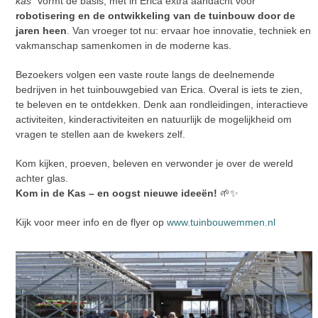
kas”
vormt de basis, met in Erica extra aandacht voor
robotisering en de ontwikkeling van de tuinbouw door de
jaren heen
. Van vroeger tot nu: ervaar hoe innovatie, techniek en
vakmanschap samenkomen in de moderne kas.
Bezoekers volgen een vaste route langs de deelnemende
bedrijven in het tuinbouwgebied van Erica. Overal is iets te zien,
te beleven en te ontdekken. Denk aan rondleidingen, interactieve
activiteiten, kinderactiviteiten en natuurlijk de mogelijkheid om
vragen te stellen aan de kwekers zelf.
Kom kijken, proeven, beleven en verwonder je over de wereld
achter glas.
Kom in de Kas – en oogst nieuwe ideeën!
🌱✨
Kijk voor meer info en de flyer op
www.tuinbouwemmen.nl