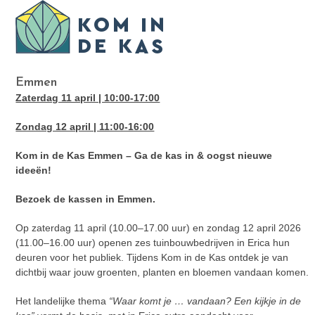
Skip
Open
Close
to
mobile
mobile
content
menu
menu
Emmen
Zaterdag 11 april | 10:00-17:00
Zondag 12 april | 11:00-16:00
Kom in de Kas Emmen – Ga de kas in & oogst nieuwe
ideeën!
Bezoek de kassen in Emmen.
Op zaterdag 11 april (10.00–17.00 uur) en zondag 12 april 2026
(11.00–16.00 uur) openen zes tuinbouwbedrijven in Erica hun
deuren voor het publiek. Tijdens Kom in de Kas ontdek je van
dichtbij waar jouw groenten, planten en bloemen vandaan komen.
Het landelijke thema
“Waar komt je … vandaan? Een kijkje in de