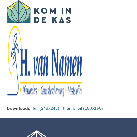
Skip
Open
Close
to
mobile
mobile
content
menu
menu
Downloads
:
full (248x248)
|
thumbnail (150x150)