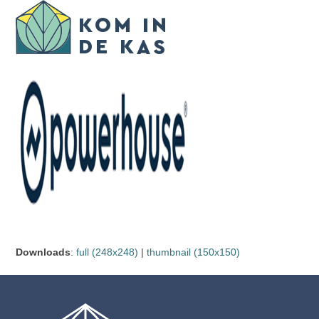
Skip
Open
Close
to
mobile
mobile
content
menu
menu
Downloads
:
full (248x248)
|
thumbnail (150x150)