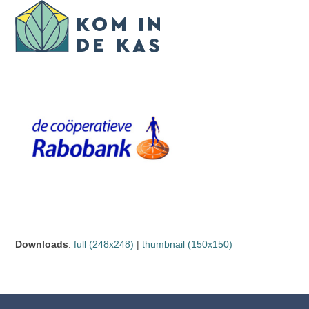
Skip
Open
Close
to
mobile
mobile
content
menu
menu
Downloads
:
full (248x248)
|
thumbnail (150x150)