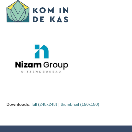
Skip
Open
Close
to
mobile
mobile
content
menu
menu
Downloads
:
full (248x248)
|
thumbnail (150x150)