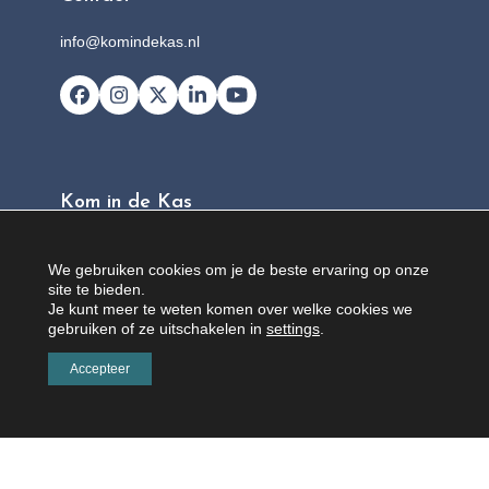
info@komindekas.nl
Facebook
Instagram
X
LinkedIn
YouTube
Kom in de Kas
Locaties
We gebruiken cookies om je de beste ervaring op onze
Over Kom in de Kas
site te bieden.
Je kunt meer te weten komen over welke cookies we
FAQ
gebruiken of ze uitschakelen in
settings
.
Nieuws
Accepteer
Contact