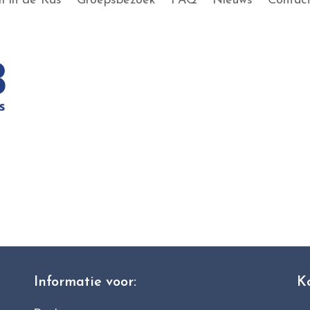
 in de Kas
Groepsbezoek
FAQ
Nieuws
Contac
Informatie voor:
K