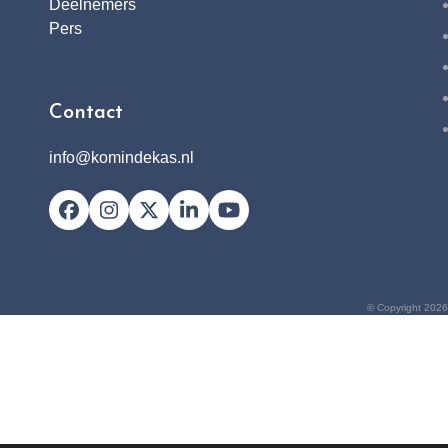
Deelnemers
Pers
Contact
info@komindekas.nl
Facebook
Instagram
X
LinkedIn
YouTube
© Copyright 2026