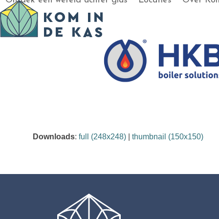
Ontdek een wereld achter glas
Locaties
Over Kom
Skip
to
content
Downloads
:
full (248x248)
|
thumbnail (150x150)