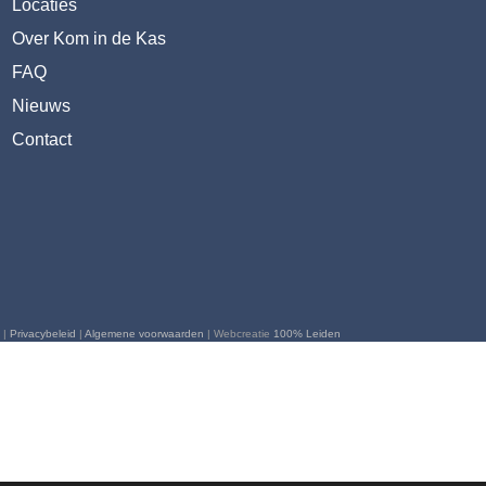
Locaties
Over Kom in de Kas
FAQ
Nieuws
Contact
 |
Privacybeleid
|
Algemene voorwaarden
| Webcreatie
100% Leiden