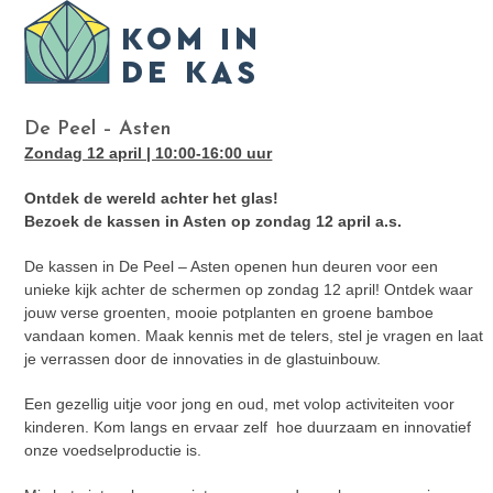
Skip
Open
Close
to
mobile
mobile
content
menu
menu
De Peel – Asten
Zondag 12 april | 10:00-16:00 uur
Ontdek de wereld achter het glas!
Bezoek de kassen in Asten op zondag 12 april a.s.
De kassen in De Peel – Asten openen hun deuren voor een
unieke kijk achter de schermen op zondag 12 april! Ontdek waar
jouw verse groenten, mooie potplanten en groene bamboe
vandaan komen. Maak kennis met de telers, stel je vragen en laat
je verrassen door de innovaties in de glastuinbouw.
Een gezellig uitje voor jong en oud, met volop activiteiten voor
kinderen. Kom langs en ervaar zelf hoe duurzaam en innovatief
onze voedselproductie is.