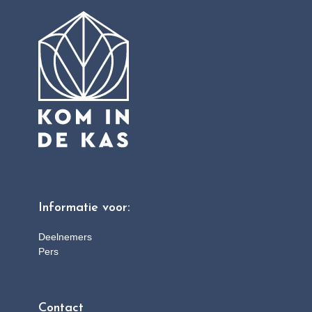
to
the
first
slide
Informatie voor:
Deelnemers
Pers
Contact