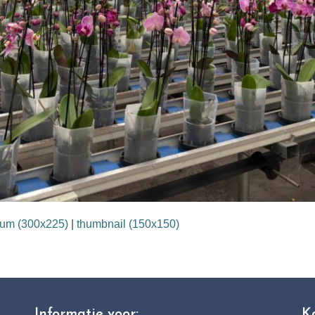
um (300x225)
|
thumbnail (150x150)
Informatie voor:
K