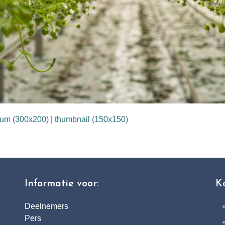
um (300x200)
|
thumbnail (150x150)
Informatie voor:
K
Deelnemers
Pers