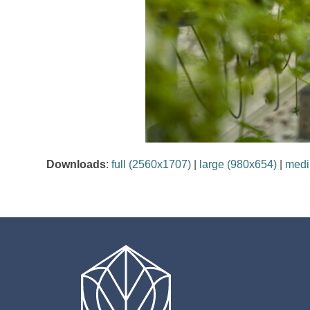
Downloads
:
full (2560x1707)
|
large (980x654)
|
medi